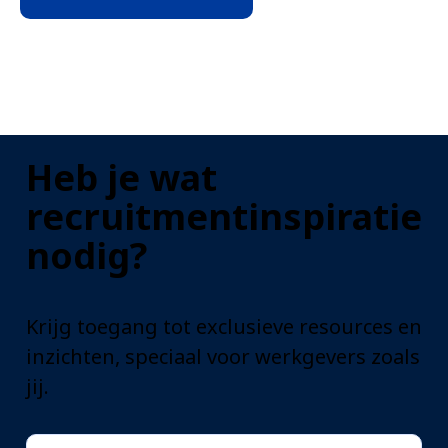
Heb je wat
recruitmentinspiratie
nodig?
Krijg toegang tot exclusieve resources en
inzichten, speciaal voor werkgevers zoals
jij.