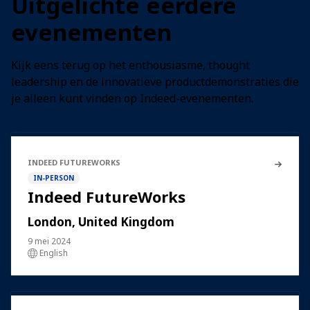
Uitgelichte eerdere
evenementen
Kijk eens terug op het enthousiasme, thought
leadership en de innovatieve productdemonstraties die
je alleen kunt vinden op Indeed-evenementen.
INDEED FUTUREWORKS
IN-PERSON
Indeed FutureWorks
London, United Kingdom
9 mei 2024
English