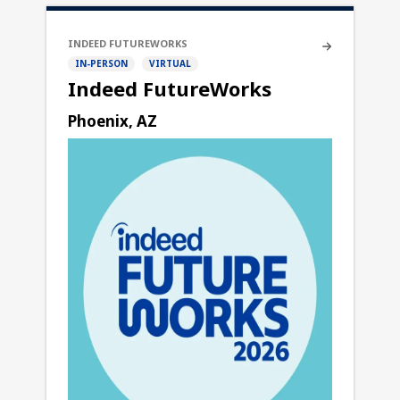
INDEED FUTUREWORKS
IN-PERSON
VIRTUAL
Indeed FutureWorks
Phoenix, AZ